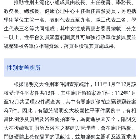
推動性別主流化小組成員由校長、主任秘書、學務長、
教務長、總務長、健康心理中心主任擔任當然委員，另包括
學術單位主管一名、教師代表五至九名、職工代表二名、學
生代表三名等共同組成；其中女性成員應占委員總數二分之
一以上。性平會委員涵蓋範圍廣且可加強行政單位參與度並
統整學校各單位相關資源，落實並檢視其實施成果。
性別友善廁所
根據陽明交大性別事件調查案統計，111年1月至12月該
校受理性平案件共13件，其中廁所偷拍案為1件；112年1月
至12月共受理22件調查案，其中有關廁所偷拍之竊視竊錄案
為7件。因此，有鑒於陽明交大校園性平事件案例中，有相
當比例涉及廁所及浴室偷拍事件，為促進校園安全，陽明交
大在後續規劃廁所及浴室之整建與管理時，會在廁所隔板、
門縫硬體上確保隔間的隱蔽性，並加強獨立照明及設置求助